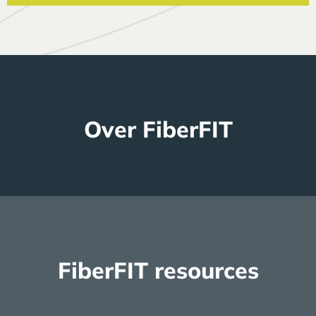
Over FiberFIT
Meer lezen
FiberFIT resources
Meer lezen