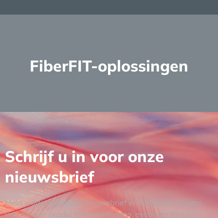
FiberFIT-oplossingen
Meer lezen
Schrijf u in voor onze
nieuwsbrief
Meld u aan voor onze nieuwsbrief en blijf op de hoogte
van nieuwe productontwikkelingen, evenementen en