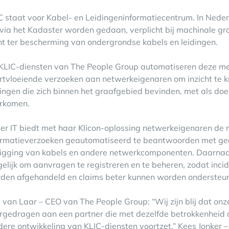
C staat voor Kabel- en Leidingeninformatiecentrum. In Neder
 via het Kadaster worden gedaan, verplicht bij machinale 
nt ter bescherming van ondergrondse kabels en leidingen.
KLIC-diensten van The People Group automatiseren deze me
rtvloeiende verzoeken aan netwerkeigenaren om inzicht te kr
dingen die zich binnen het graafgebied bevinden, met als do
rkomen.
er IT biedt met haar Klicon-oplossing netwerkeigenaren de 
ormatieverzoeken geautomatiseerd te beantwoorden met ge
ligging van kabels en andere netwerkcomponenten. Daarnaa
elijk om aanvragen te registreren en te beheren, zodat inci
den afgehandeld en claims beter kunnen worden ondersteu
 van Laar – CEO van The People Group: “Wij zijn blij dat on
rgedragen aan een partner die met dezelfde betrokkenheid d
dere ontwikkeling van KLIC-diensten voortzet.” Kees Jonker –