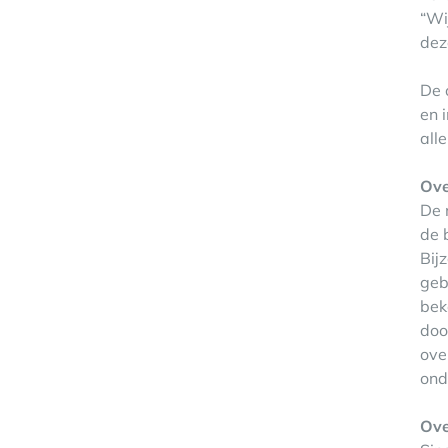
“Wi
dez
De 
en 
all
Ove
De 
de 
Bij
geb
bek
doo
ove
ond
Ove