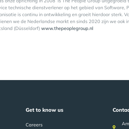
ds onze oprichting in 2008 is The People Group uitgegroeid 
vice technische dienstverlener op het gebied van Software, P
anisatie is continu in ontwikkeling en groeit hierdoor sterk.
ienen we de Nederlandse markt en sinds 2020 zijn we ook in
tsland (Düsseldorf)
www.thepeoplegroup.nl
Get to know us
Contac
Am
Careers