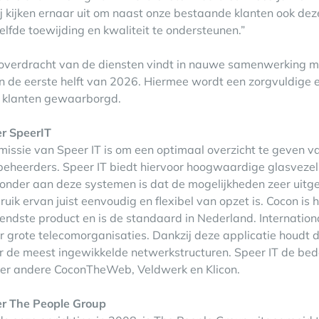
j kijken ernaar uit om naast onze bestaande klanten ook de
elfde toewijding en kwaliteit te ondersteunen.”
overdracht van de diensten vindt in nauwe samenwerking m
in de eerste helft van 2026. Hiermee wordt een zorgvuldige
e klanten gewaarborgd.
r SpeerIT
missie van Speer IT is om een optimaal overzicht te geven 
beheerders. Speer IT biedt hiervoor hoogwaardige glasvezel
zonder aan deze systemen is dat de mogelijkheden zeer uitgebr
ruik ervan juist eenvoudig en flexibel van opzet is. Cocon is h
endste product en is de standaard in Nederland. Internatio
r grote telecomorganisaties. Dankzij deze applicatie houdt 
r de meest ingewikkelde netwerkstructuren. Speer IT de bed
er andere CoconTheWeb, Veldwerk en Klicon.
r The People Group