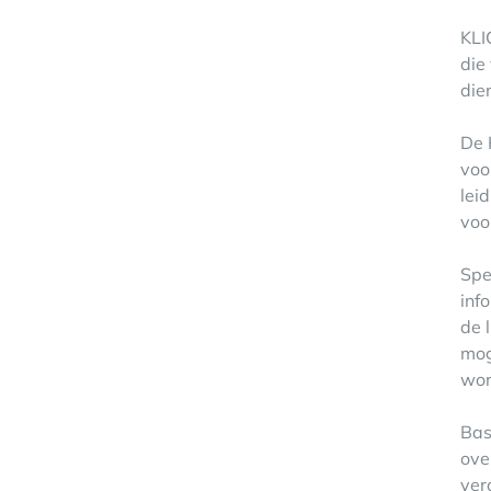
KLI
die
die
De 
voo
lei
voo
Spe
inf
de 
mog
wor
Bas
ove
ver