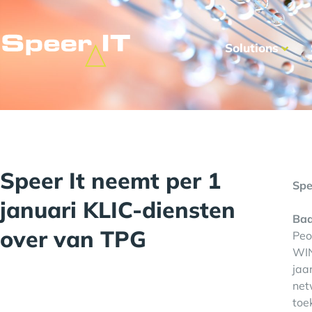
Solutions
Speer It neemt per 1
Spe
januari KLIC-diensten
Baa
over van TPG
Peo
WIN
jaa
net
toe