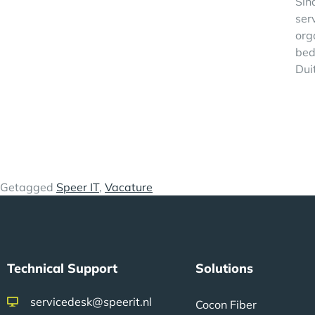
Sin
ser
org
bed
Dui
Getagged
Speer IT
,
Vacature
Technical Support
Solutions
servicedesk@speerit.nl
Cocon Fiber