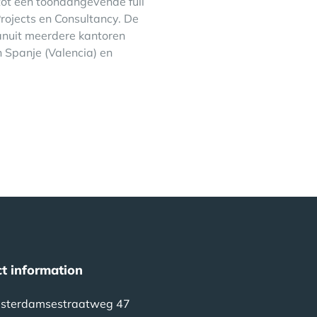
tot een toonaangevende full
rojects en Consultancy. De
 Vanuit meerdere kantoren
 Spanje (Valencia) en
t information
sterdamsestraatweg 47