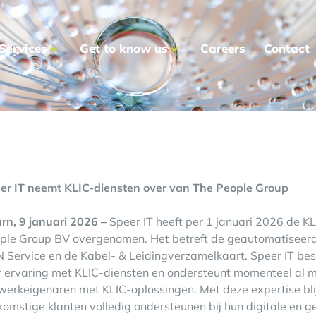
Services
Get to know us
Careers
Contact
er IT neemt KLIC-diensten over van The People Group
rn, 9 januari 2026 –
Speer IT heeft per 1 januari 2026 de K
ple Group BV overgenomen. Het betreft de geautomatiseer
 Service en de Kabel- & Leidingverzamelkaart. Speer IT bes
r ervaring met KLIC-diensten en ondersteunt momenteel al 
werkeigenaren met KLIC-oplossingen. Met deze expertise blij
komstige klanten volledig ondersteunen bij hun digitale en g