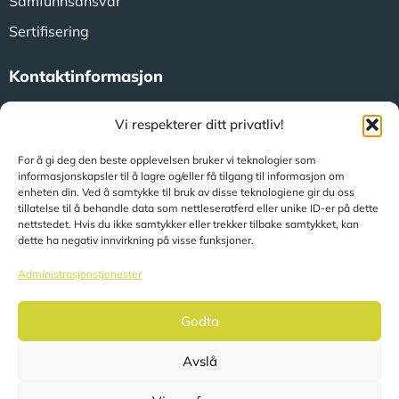
Samfunnsansvar
Sertifisering
Kontaktinformasjon
Amsterdamsestraatweg 47
Vi respekterer ditt privatliv!
3744 MA Baarn (Nederland)
For å gi deg den beste opplevelsen bruker vi teknologier som
informasjonskapsler til å lagre og/eller få tilgang til informasjon om
enheten din. Ved å samtykke til bruk av disse teknologiene gir du oss
+31 (0)35 623 79 36
tillatelse til å behandle data som nettleseratferd eller unike ID-er på dette
nettstedet. Hvis du ikke samtykker eller trekker tilbake samtykket, kan
dette ha negativ innvirkning på visse funksjoner.
sales@speerit.nl
Administrasjonstjenester
Godta
Avslå
© 2026 Speer IT B.V.
Sidene oversettes automatisk basert på din plassering.