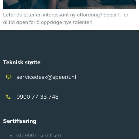
Leter du etter en interessant ny utfordring? Speer IT er
alltid åpen for å oppdage nye talenter!
Teknisk støtte
servicedesk@speerit.nl
0900 77 33 748
Sertifisering
ISO 9001-sertifisert