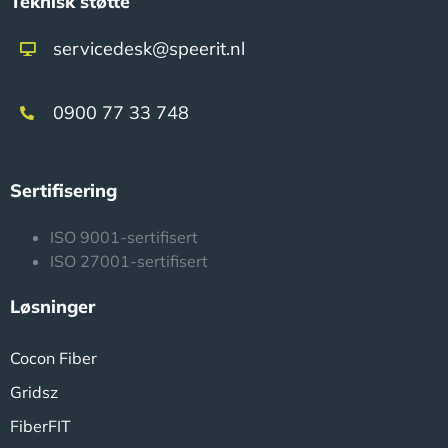
Teknisk støtte
servicedesk@speerit.nl
0900 77 33 748
Sertifisering
ISO 9001-sertifisert
ISO 27001-sertifisert
Løsninger
Cocon Fiber
Gridsz
FiberFIT