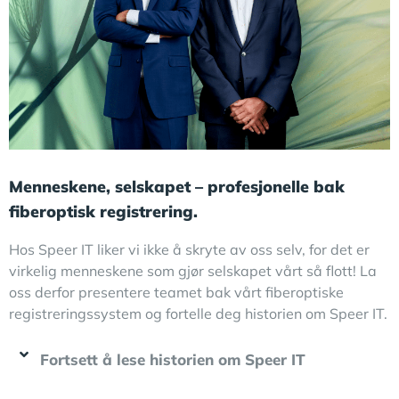
Menneskene, selskapet – profesjonelle bak
fiberoptisk registrering.
Hos Speer IT liker vi ikke å skryte av oss selv, for det er
virkelig menneskene som gjør selskapet vårt så flott! La
oss derfor presentere teamet bak vårt fiberoptiske
registreringssystem og fortelle deg historien om Speer IT.
Fortsett å lese historien om Speer IT