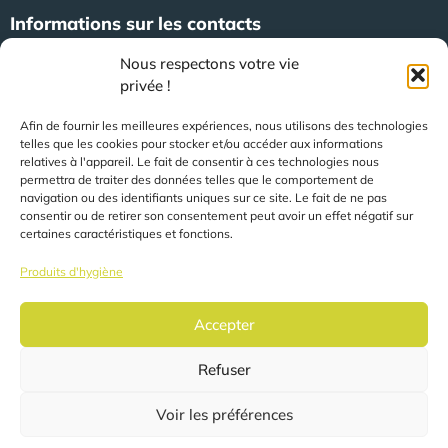
Informations sur les contacts
Nous respectons votre vie
Amsterdamsestraatweg 47
privée !
3744 MA Baarn (Pays-Bas)
Afin de fournir les meilleures expériences, nous utilisons des technologies
telles que les cookies pour stocker et/ou accéder aux informations
+31 (0)35 623 79 36
relatives à l'appareil. Le fait de consentir à ces technologies nous
permettra de traiter des données telles que le comportement de
navigation ou des identifiants uniques sur ce site. Le fait de ne pas
consentir ou de retirer son consentement peut avoir un effet négatif sur
sales@speerit.nl
certaines caractéristiques et fonctions.
Produits d'hygiène
Accepter
© 2026 Speer IT B.V.
Refuser
Les pages sont automatiquement traduites en fonction
de votre localisation.
Voir les préférences
Déclaration de confidentialité