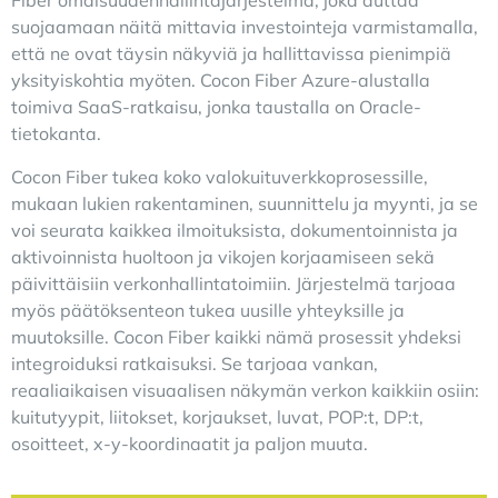
Fiber omaisuudenhallintajärjestelmä, joka auttaa
suojaamaan näitä mittavia investointeja varmistamalla,
että ne ovat täysin näkyviä ja hallittavissa pienimpiä
yksityiskohtia myöten. Cocon Fiber Azure-alustalla
toimiva SaaS-ratkaisu, jonka taustalla on Oracle-
tietokanta.
Cocon Fiber tukea koko valokuituverkkoprosessille,
mukaan lukien rakentaminen, suunnittelu ja myynti, ja se
voi seurata kaikkea ilmoituksista, dokumentoinnista ja
aktivoinnista huoltoon ja vikojen korjaamiseen sekä
päivittäisiin verkonhallintatoimiin. Järjestelmä tarjoaa
myös päätöksenteon tukea uusille yhteyksille ja
muutoksille. Cocon Fiber kaikki nämä prosessit yhdeksi
integroiduksi ratkaisuksi. Se tarjoaa vankan,
reaaliaikaisen visuaalisen näkymän verkon kaikkiin osiin:
kuitutyypit, liitokset, korjaukset, luvat, POP:t, DP:t,
osoitteet, x-y-koordinaatit ja paljon muuta.