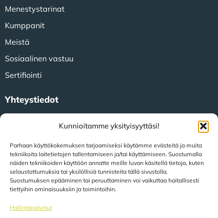
Menestystarinat
Kumppanit
Meistä
Sosiaalinen vastuu
Sertifiointi
Yhteystiedot
Amsterdamsestraatweg 47
Kunnioitamme yksityisyyttäsi!
3744 MA Baarn (Alankomaat)
Parhaan käyttökokemuksen tarjoamiseksi käytämme evästeitä ja muita
tekniikoita laitetietojen tallentamiseen ja/tai käyttämiseen. Suostumalla
näiden tekniikoiden käyttöön annatte meille luvan käsitellä tietoja, kuten
+31 (0)35 623 79 36
selaustottumuksia tai yksilöllisiä tunnisteita tällä sivustolla.
Suostumuksen epääminen tai peruuttaminen voi vaikuttaa haitallisesti
tiettyihin ominaisuuksiin ja toimintoihin.
sales@speerit.nl
Hallintapalvelut